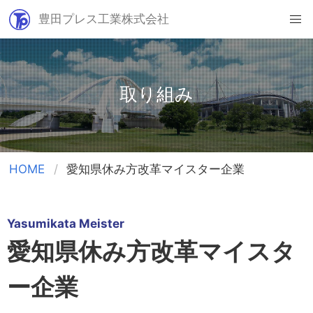
豊田プレス工業株式会社
Skip
to
content
取り組み
HOME
愛知県休み方改革マイスター企業
Yasumikata Meister
愛知県休み方改革マイスタ
ー企業